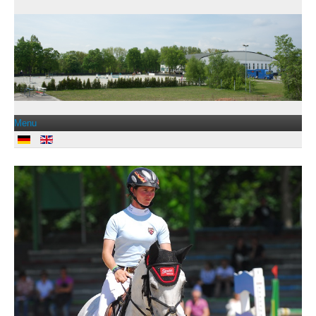
Menu
Jobs
Kontakt
Reitclub Horsepark Fürth